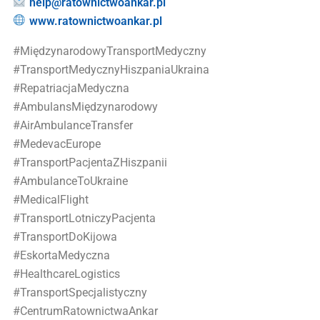
help@ratownictwoankar.pl
www.ratownictwoankar.pl
#MiędzynarodowyTransportMedyczny
#TransportMedycznyHiszpaniaUkraina
#RepatriacjaMedyczna
#AmbulansMiędzynarodowy
#AirAmbulanceTransfer
#MedevacEurope
#TransportPacjentaZHiszpanii
#AmbulanceToUkraine
#MedicalFlight
#TransportLotniczyPacjenta
#TransportDoKijowa
#EskortaMedyczna
#HealthcareLogistics
#TransportSpecjalistyczny
#CentrumRatownictwaAnkar