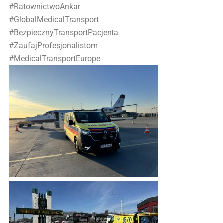
#RatownictwoAnkar
#GlobalMedicalTransport
#BezpiecznyTransportPacjenta
#ZaufajProfesjonalistom
#MedicalTransportEurope