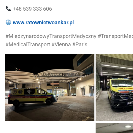
+48 539 333 606
www.ratownictwoankar.pl
#MiędzynarodowyTransportMedyczny #TransportMe
#MedicalTransport #Vienna #Paris