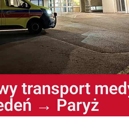
y transport med
edeń → Paryż