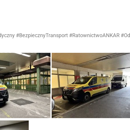
dyczny #BezpiecznyTransport #RatownictwoANKAR #O