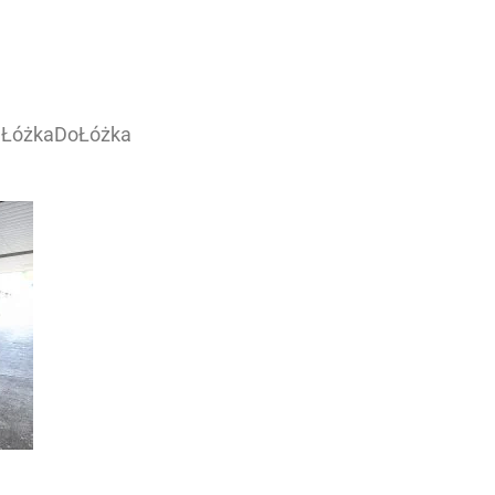
dŁóżkaDoŁóżka