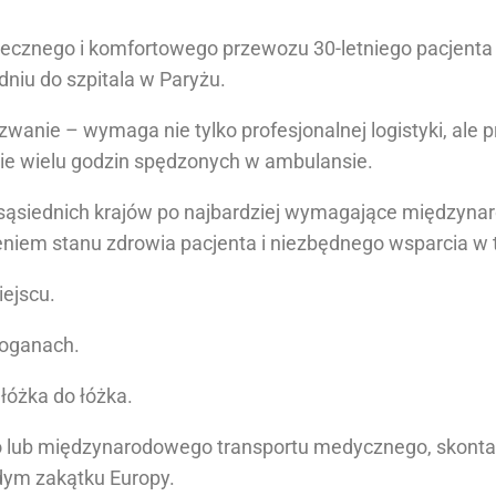
cznego i komfortowego przewozu 30-letniego pacjenta
niu do szpitala w Paryżu.
zwanie – wymaga nie tylko profesjonalnej logistyki, ale
cie wielu godzin spędzonych w ambulansie.
d sąsiednich krajów po najbardziej wymagające międzyn
niem stanu zdrowia pacjenta i niezbędnego wsparcia w t
ejscu.
loganach.
łóżka do łóżka.
o lub międzynarodowego transportu medycznego, skontak
dym zakątku Europy.