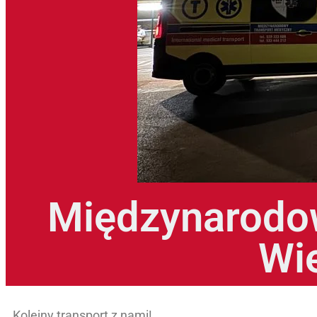
Międzynarodow
Wi
Kolejny transport z nami!