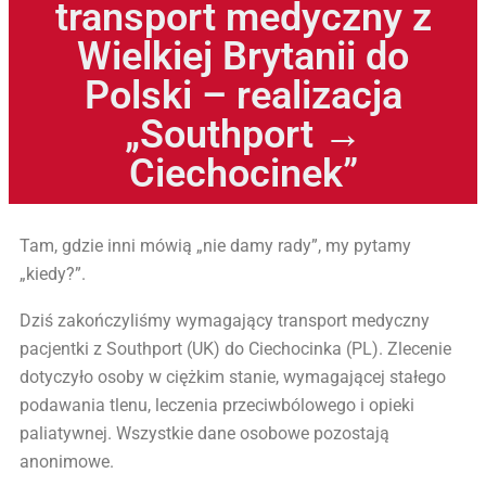
transport medyczny z
Wielkiej Brytanii do
Polski – realizacja
„Southport →
Ciechocinek”
Tam, gdzie inni mówią „nie damy rady”, my pytamy
„kiedy?”.
Dziś zakończyliśmy wymagający transport medyczny
pacjentki z Southport (UK) do Ciechocinka (PL). Zlecenie
dotyczyło osoby w ciężkim stanie, wymagającej stałego
podawania tlenu, leczenia przeciwbólowego i opieki
paliatywnej. Wszystkie dane osobowe pozostają
anonimowe.