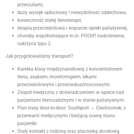
przerzutami,
duży wysięk opłucnowy i niewydolność oddechowa,
konieczność stałej tlenoterapii,
terapia przeciwbólowa i wsparcie opieki paliatywnej,
choroby współistniejące m.in. POChP, nadciśnienie,
cukrzyca typu 2.
Jak przygotowaliśmy transport?
Karetka klasy międzynarodowej z koncentratorem
tlenu, ssakiem, monitoringiem, lekami
przeciwbólowymi i przeciwdusznosciowymi.
Zespół medyczny z doświadczeniem w opiece nad
pacjentami tlenozależnymi i w stanie paliatywnym.
Plan trasy door-to-door: Southport → Ciechocinek, z
przerwami medycznymi i bieżącą oceną stanu
pacjentki.
Stały kontakt z rodziną oraz placówką docelową.