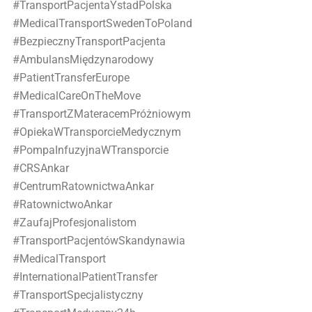
#TransportPacjentaYstadPolska
#MedicalTransportSwedenToPoland
#BezpiecznyTransportPacjenta
#AmbulansMiędzynarodowy
#PatientTransferEurope
#MedicalCareOnTheMove
#TransportZMateracemPróżniowym
#OpiekaWTransporcieMedycznym
#PompaInfuzyjnaWTransporcie
#CRSAnkar
#CentrumRatownictwaAnkar
#RatownictwoAnkar
#ZaufajProfesjonalistom
#TransportPacjentówSkandynawia
#MedicalTransport
#InternationalPatientTransfer
#TransportSpecjalistyczny