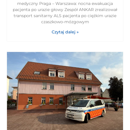
medyczny Praga – Warszawa: nocna ewakuacja
pacjenta po urazie głowy Zespół ANKAR zrealizował
transport sanitarny ALS pacjenta po ciężkim urazie
czaszkowo-mózgowym
Czytaj dalej »