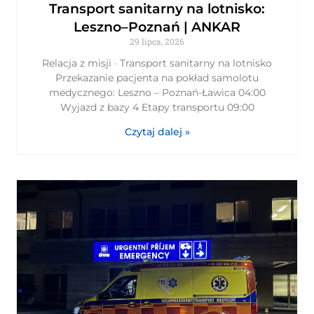
Transport sanitarny na lotnisko:
Leszno–Poznań | ANKAR
29 lipca, 2026
Relacja z misji · Transport sanitarny na lotnisko
Przekazanie pacjenta na pokład samolotu
medycznego: Leszno – Poznań-Ławica 04:00
Wyjazd z bazy 4 Etapy transportu 09:00
Czytaj dalej »