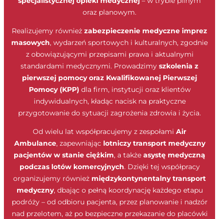
specjalistycznej opieki medycznej
– w trybie pilnym
oraz planowym.
Realizujemy również
zabezpieczenie medyczne imprez
masowych
, wydarzeń sportowych i kulturalnych, zgodnie
z obowiązującymi przepisami prawa i aktualnymi
standardami medycznymi. Prowadzimy
szkolenia z
pierwszej pomocy oraz Kwalifikowanej Pierwszej
Pomocy (KPP)
dla firm, instytucji oraz klientów
indywidualnych, kładąc nacisk na praktyczne
przygotowanie do sytuacji zagrożenia zdrowia i życia.
Od wielu lat współpracujemy z zespołami
Air
Ambulance
, zapewniając
lotniczy transport medyczny
pacjentów w stanie ciężkim
, a także
asystę medyczną
podczas lotów komercyjnych
. Dzięki tej współpracy
organizujemy również
międzykontynentalny transport
medyczny
, dbając o pełną koordynację każdego etapu
podróży – od odbioru pacjenta, przez planowanie i nadzór
nad przelotem, aż po bezpieczne przekazanie do placówki