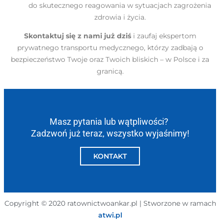
do skutecznego reagowania w sytuacjach zagrożenia
zdrowia i życia.
Skontaktuj się z nami już dziś
i zaufaj ekspertom
prywatnego transportu medycznego, którzy zadbają o
bezpieczeństwo Twoje oraz Twoich bliskich – w Polsce i za
granicą.
Masz pytania lub wątpliwości?
Zadzwoń już teraz, wszystko wyjaśnimy!
KONTAKT
Copyright © 2020 ratownictwoankar.pl | Stworzone w ramach
atwi.pl