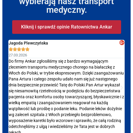
wybierają nasz transport
medyczny.
Kliknij i sprawdź opinie Ratownictwa Ankar
Jagoda Plewczyńska
nat






27.03.2026
23.0
Do firmy Ankar zgłosiliśmy się z bardzo wymagającym
Nie 
zleceniem transportu medycznego chorego na białaczkę z
spra
Włoch do Polski, w trybie ekspresowym. Dzięki zaangażowaniu
komf
Pana Artura i całego zespołu udało nam się już następnego
tros
dnia bezpiecznie przewieść Tatę do Polski.Pan Artur wykazał
moja
się niesamowitą rzetelnością w podejściu do bezpieczeństwa
samo
pacjenta oraz komfortu osoby towarzyszącej, błyskawicznie i z
Dzię
wielką empatią i zaangażowaniem reagował na każdą
wątpliwość lub prośbę o podanie leku. Podanie leków dożylnie
wg zaleceń szpitala z Włoch przebiegło bezproblemowo,
wyposażenie karetki było wzorowe i sprawiło, że całą rodziną
odetchnęliśmy z ulgą i wiedzieliśmy że Tata jest w dobrych
rękach.