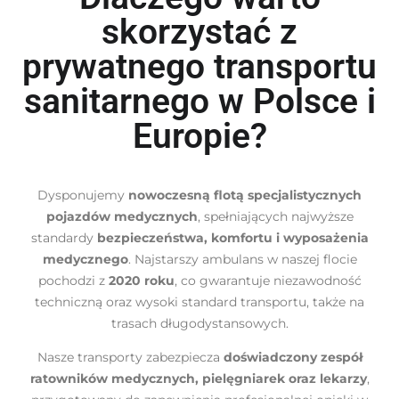
skorzystać z
prywatnego transportu
sanitarnego w Polsce i
Europie?
Dysponujemy
nowoczesną flotą specjalistycznych
pojazdów medycznych
, spełniających najwyższe
standardy
bezpieczeństwa, komfortu i wyposażenia
medycznego
. Najstarszy ambulans w naszej flocie
pochodzi z
2020 roku
, co gwarantuje niezawodność
techniczną oraz wysoki standard transportu, także na
trasach długodystansowych.
Nasze transporty zabezpiecza
doświadczony zespół
ratowników medycznych, pielęgniarek oraz lekarzy
,