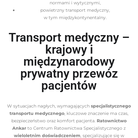
normami i wytycznymi,
powietrzny transport medyczny,
w tym międzykontynentalny.
Transport medyczny –
krajowy i
międzynarodowy
prywatny przewóz
pacjentów
W sytuacjach nagłych, wymagających
specjalistycznego
transportu medycznego
, kluczowe znaczenie ma czas,
bezpieczeństwo oraz komfort pacjenta.
Ratownictwo
Ankar
to Centrum Ratownictwa Specjalistycznego z
wieloletnim doświadczeniem
, specjalizujące się w