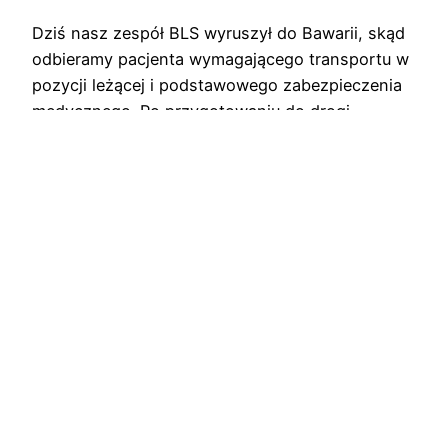
Dziś nasz zespół BLS wyruszył do Bawarii, skąd
odbieramy pacjenta wymagającego transportu w
pozycji leżącej i podstawowego zabezpieczenia
medycznego. Po przygotowaniu do drogi
rozpoczynamy transport medyczny z Niemiec do
Polski, zapewniając bezpieczny i komfortowy
przewóz do miejsca dalszego leczenia. To
kolejny przykład, jak ważną rolę odgrywa
odpowiednio zaplanowana logistyka oraz
doświadczenie załogi w realizacji
międzynarodowych…
10 grudnia, 2025