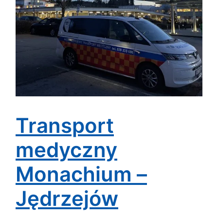
Transport
medyczny
Monachium –
Jędrzejów