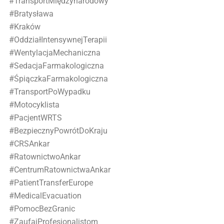
#TransportMiędzynarodowy
#Bratysława
#Kraków
#OddziałIntensywnejTerapii
#WentylacjaMechaniczna
#SedacjaFarmakologiczna
#ŚpiączkaFarmakologiczna
#TransportPoWypadku
#Motocyklista
#PacjentWRTS
#BezpiecznyPowrótDoKraju
#CRSAnkar
#RatownictwoAnkar
#CentrumRatownictwaAnkar
#PatientTransferEurope
#MedicalEvacuation
#PomocBezGranic
#ZaufajProfesjonalistom