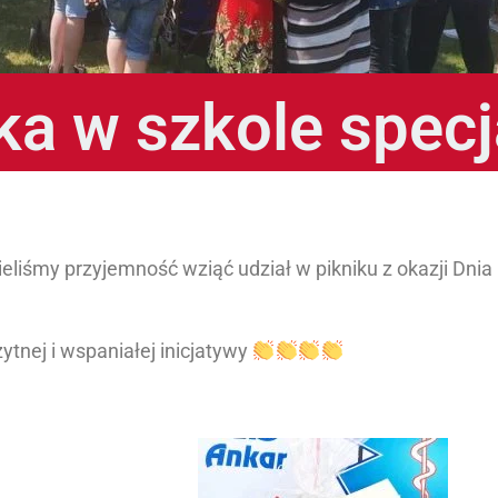
ka w szkole specj
liśmy przyjemność wziąć udział w pikniku z okazji Dni
zytnej i wspaniałej inicjatywy