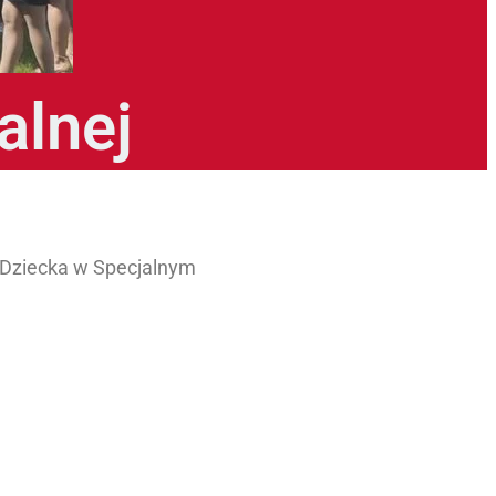
alnej
a Dziecka w Specjalnym