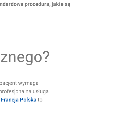
tandardowa procedura, jakie są
cznego?
y pacjent wymaga
 profesjonalna usługa
 Francja Polska
to