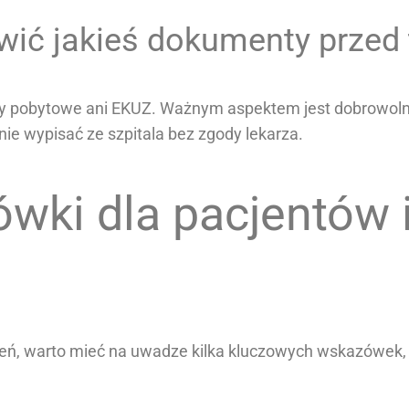
wić jakieś dokumenty przed
y pobytowe ani EKUZ. Ważnym aspektem jest dobrowolno
ie wypisać ze szpitala bez zgody lekarza.
wki dla pacjentów i
łóceń, warto mieć na uwadze kilka kluczowych wskazówe