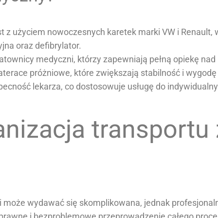
est z użyciem nowoczesnych karetek marki VW i Renault
jna oraz defibrylator.
atownicy medyczni, którzy zapewniają pełną opiekę nad
erace próżniowe, które zwiększają stabilność i wygodę
obecność lekarza, co dostosowuje usługę do indywidualny
nizacja transportu 
ki może wydawać się skomplikowana, jednak profesjonaln
 sprawne i bezproblemowe przeprowadzenie całego proce