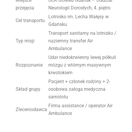
Miejsce
UCK GUMed Gdańsk – Oddział
przejęcia
Neurologii Dorosłych, 4. piętro
Lotnisko im. Lecha Wałęsy w
Cel transportu
Gdańsku
Transport sanitarny na lotnisko /
Typ misji
naziemny transfer Air
Ambulance
Udar niedokrwienny lewej półkuli
Rozpoznanie
mózgu z wtórnym masywnym
krwotokiem
Pacjent + członek rodziny + 2-
Skład grupy
osobowa załoga medyczna
samolotu
Firma assistance / operator Air
Zleceniodawca
Ambulance