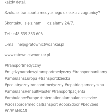
każdy detal.
Szukasz transportu medycznego dziecka z zagranicy?
Skontaktuj się z nami – działamy 24/7.
Tel.: +48 539 333 606
E-mail: help@ratownictwoankar.pl
www.ratownictwoankar.pl
#transportmedyczny
#międzynarodowytransportmedyczny #transportsanitarny
#ambulansEuropa #transportdziecka
#pediatrycznytransportmedyczny #repatriacjamedyczna
#ambulansRenaultMaster #transportpacjenta
#ambulanceEurope #internationalambulanceservice
#crossbordermedicaltransport #door2door #bed2bed
#CRSANKAR