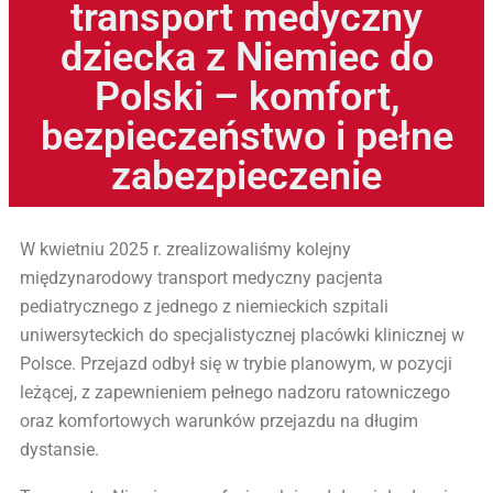
transport medyczny
dziecka z Niemiec do
Polski – komfort,
bezpieczeństwo i pełne
zabezpieczenie
W kwietniu 2025 r. zrealizowaliśmy kolejny
międzynarodowy transport medyczny pacjenta
pediatrycznego z jednego z niemieckich szpitali
uniwersyteckich do specjalistycznej placówki klinicznej w
Polsce. Przejazd odbył się w trybie planowym, w pozycji
leżącej, z zapewnieniem pełnego nadzoru ratowniczego
oraz komfortowych warunków przejazdu na długim
dystansie.