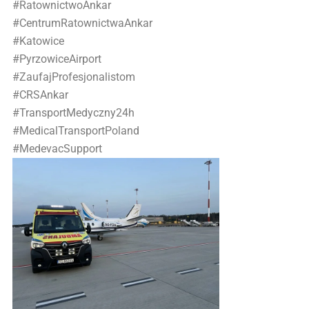
#RatownictwoAnkar
#CentrumRatownictwaAnkar
#Katowice
#PyrzowiceAirport
#ZaufajProfesjonalistom
#CRSAnkar
#TransportMedyczny24h
#MedicalTransportPoland
#MedevacSupport