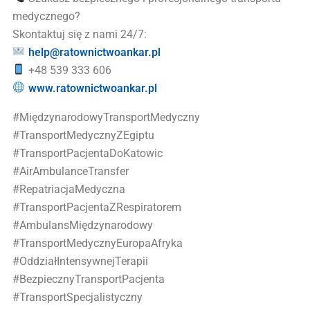
medycznego?
Skontaktuj się z nami 24/7:
help@ratownictwoankar.pl
+48 539 333 606
www.ratownictwoankar.pl
#MiędzynarodowyTransportMedyczny
#TransportMedycznyZEgiptu
#TransportPacjentaDoKatowic
#AirAmbulanceTransfer
#RepatriacjaMedyczna
#TransportPacjentaZRespiratorem
#AmbulansMiędzynarodowy
#TransportMedycznyEuropaAfryka
#OddziałIntensywnejTerapii
#BezpiecznyTransportPacjenta
#TransportSpecjalistyczny