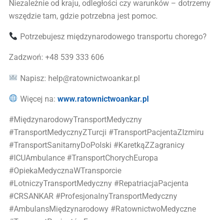
Niezależnie od kraju, odległości czy warunków – dotrzemy
wszędzie tam, gdzie potrzebna jest pomoc.
Potrzebujesz międzynarodowego transportu chorego?
Zadzwoń: +48 539 333 606
Napisz: help@ratownictwoankar.pl
Więcej na:
www.ratownictwoankar.pl
#MiędzynarodowyTransportMedyczny
#TransportMedycznyZTurcji #TransportPacjentaZIzmiru
#TransportSanitarnyDoPolski #KaretkąZZagranicy
#ICUAmbulance #TransportChorychEuropa
#OpiekaMedycznaWTransporcie
#LotniczyTransportMedyczny #RepatriacjaPacjenta
#CRSANKAR #ProfesjonalnyTransportMedyczny
#AmbulansMiędzynarodowy #RatownictwoMedyczne