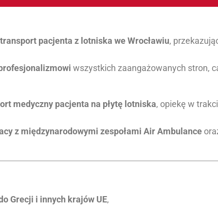
ransport pacjenta z lotniska we Wrocławiu
, przekazują
i profesjonalizmowi
wszystkich zaangażowanych stron, ca
port medyczny pacjenta na płytę lotniska
, opiekę w trakc
acy z międzynarodowymi zespołami Air Ambulance
ora
do Grecji i innych krajów UE
,