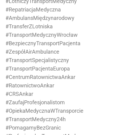
#LotniczyTransportMedyczny
#RepatriacjaMedyczna
#AmbulansMiędzynarodowy
#TransferZLotniska
#TransportMedycznyWrocław
#BezpiecznyTransportPacjenta
#ZespółAirAmbulance
#TransportSpecjalistyczny
#TransportPacjentaEuropa
#CentrumRatownictwaAnkar
#RatownictwoAnkar
#CRSAnkar
#ZaufajProfesjonalistom
#OpiekaMedycznaWTransporcie
#TransportMedyczny24h
#PomagamyBezGranic