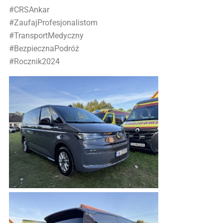
#CRSAnkar
#ZaufajProfesjonalistom
#TransportMedyczny
#BezpiecznaPodróż
#Rocznik2024