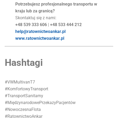
Potrzebujesz profesjonalnego transportu w
kraju lub za granicą?
Skontaktuj się z nami:
+48 539 333 606
|
+48 533 444 212
help@ratownictwoankar.pl
www.ratownictwoankar.pl
Hashtagi
#VWMultivanT7
#KomfortowyTransport
#TransportSanitarny
#MiędzynarodowePrzekazyPacjentów
#NowoczesnaFlota
#RatownictwoAnkar