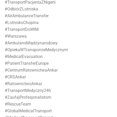
#TransportPacjentaZNigerii
#OdbiórZLotniska
#AirAmbulanceTransfer
#LotniskoChopina
#TransportDoWIM
#Warszawa
#AmbulansMiędzynarodowy
#OpiekaWTransporcieMedycznym
#MedicalEvacuation
#PatientTransferEurope
#CentrumRatownictwaAnkar
#CRSAnkar
#RatownictwoAnkar
#TransportMedyczny24h
#ZaufajProfesjonalistom
#RescueTeam
#GlobalMedicalTransport