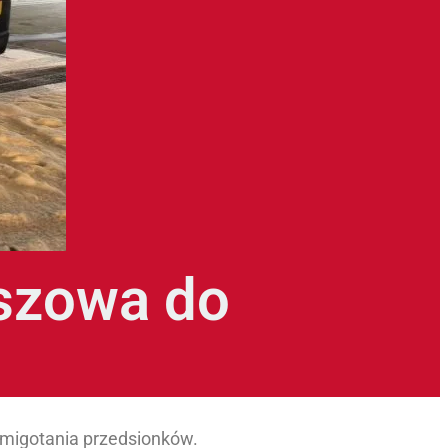
szowa do
 migotania przedsionków.