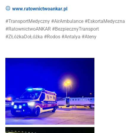
www.ratownictwoankar.pl
#TransportMedyczny #AirAmbulance #EskortaMedyczna
#RatownictwoANKAR #BezpiecznyTransport
#ZŁóżkaDoŁóżka #Rodos #Antalya #Ateny