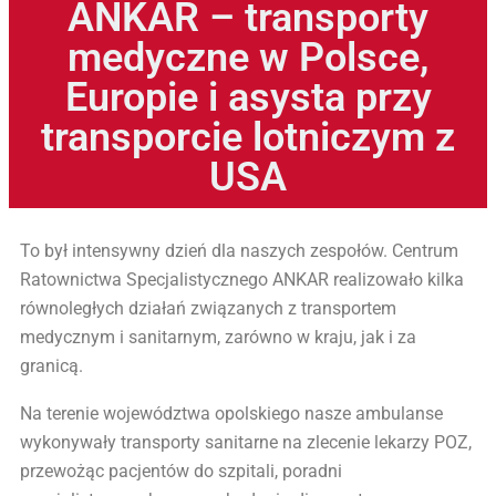
ANKAR – transporty
medyczne w Polsce,
Europie i asysta przy
transporcie lotniczym z
USA
To był intensywny dzień dla naszych zespołów. Centrum
Ratownictwa Specjalistycznego ANKAR realizowało kilka
równoległych działań związanych z transportem
medycznym i sanitarnym, zarówno w kraju, jak i za
granicą.
Na terenie województwa opolskiego nasze ambulanse
wykonywały transporty sanitarne na zlecenie lekarzy POZ,
przewożąc pacjentów do szpitali, poradni