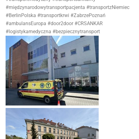
#międzynarodowytransportpacjenta #transportzNiemiec
#BerlinPolska #transportkrwi #ZabrzePoznań
#ambulansEuropa #door2door #CRSANKAR
#logistykamedyczna #bezpiecznytransport