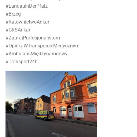
#LandauInDerPfalz
#Brzeg
#RatownictwoAnkar
#CRSAnkar
#ZaufajProfesjonalistom
#OpiekaWTransporcieMedycznym
#AmbulansMiędzynarodowy
#Transport24h