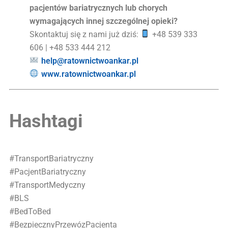
pacjentów bariatrycznych lub chorych
wymagających innej szczególnej opieki?
Skontaktuj się z nami już dziś:
+48 539 333
606 | +48 533 444 212
help@ratownictwoankar.pl
www.ratownictwoankar.pl
Hashtagi
#TransportBariatryczny
#PacjentBariatryczny
#TransportMedyczny
#BLS
#BedToBed
#BezpiecznyPrzewózPacjenta