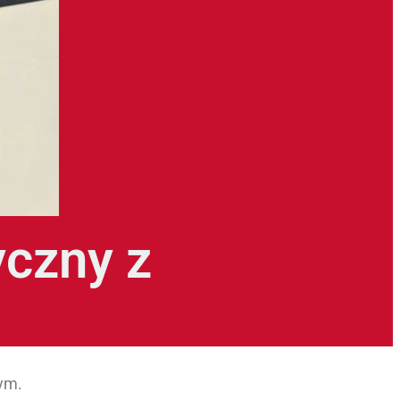
yczny z
nym.