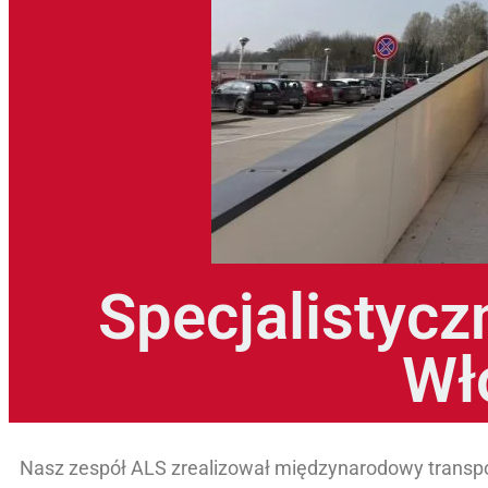
Specjalistycz
Wł
Nasz zespół ALS zrealizował międzynarodowy transp