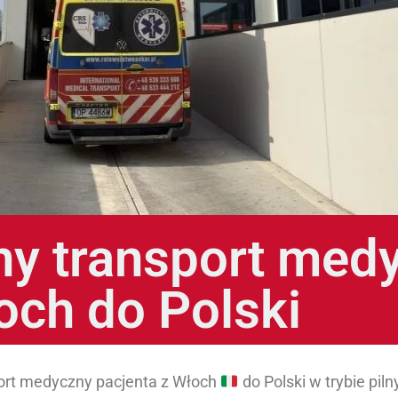
ny transport med
och do Polski
ort medyczny pacjenta z Włoch
do Polski w trybie pil