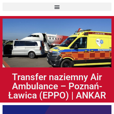
Transfer naziemny Air
Ambulance – Poznań-
Ławica (EPPO) | ANKAR