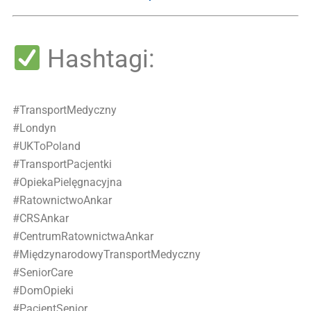
Hashtagi:
#TransportMedyczny
#Londyn
#UKToPoland
#TransportPacjentki
#OpiekaPielęgnacyjna
#RatownictwoAnkar
#CRSAnkar
#CentrumRatownictwaAnkar
#MiędzynarodowyTransportMedyczny
#SeniorCare
#DomOpieki
#PacjentSenior