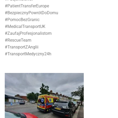
#PatientTransferEurope
#BezpiecznyPowrótDoDomu
#PomocBezGranic
#MedicalTransportUK
#ZaufajProfesjonalistom
#RescueTeam
#TransportZAnglii
#TransportMedyczny24h