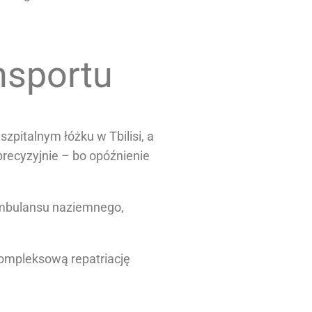
nsportu
szpitalnym łóżku w Tbilisi, a
precyzyjnie – bo opóźnienie
 ambulansu naziemnego,
kompleksową repatriację