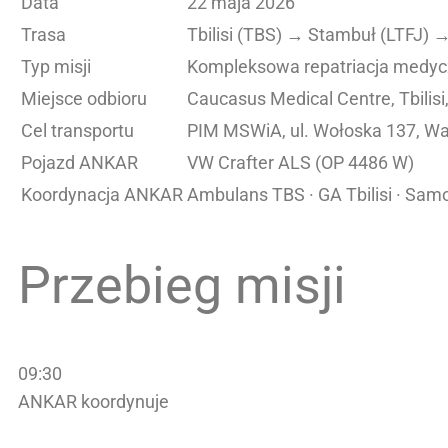
Data
22 maja 2026
Trasa
Tbilisi (TBS) → Stambuł (LTFJ
Typ misji
Kompleksowa repatriacja medyc
Miejsce odbioru
Caucasus Medical Centre, Tbilisi
Cel transportu
PIM MSWiA, ul. Wołoska 137, W
Pojazd ANKAR
VW Crafter ALS (OP 4486 W)
Koordynacja ANKAR
Ambulans TBS · GA Tbilisi · Sa
Przebieg misji
09:30
ANKAR koordynuje