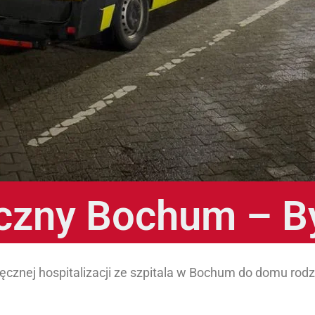
czny Bochum – B
ięcznej hospitalizacji ze szpitala w Bochum do domu rod