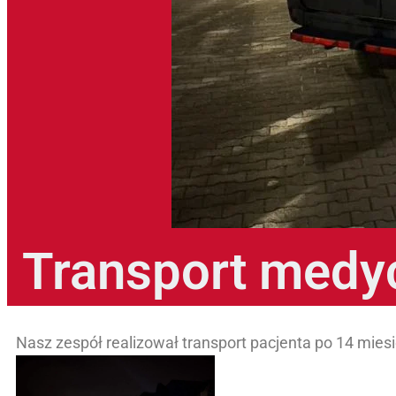
Transport medy
Nasz zespół realizował transport pacjenta po 14 mies