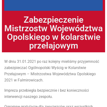
Zabezpieczenie
Mistrzostw Województwa
Opolskiego w kolarstwie
przełajowym
W dniu 31.01.2021 po raz kolejny mieliśmy przyjemność
zabezpieczać Ogólnopolski Wyścig w Kolarstwie
Przełajowym – Mistrzostwa Województwa Opolskiego
2021 w Falmirowicach.
Impreza przebiegła bezpiecznie i bez konieczności
interwencji naszego zespołu.
Ogromne gratulacje dla zwycięzców oraz wszystkich