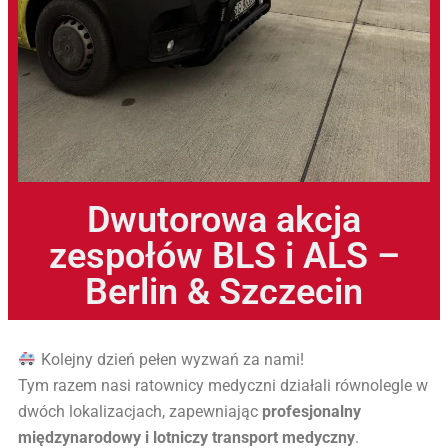
Dwutorowa akcja
zespołów BLS i ALS –
Berlin & Szczecin
Kolejny dzień pełen wyzwań za nami!
Tym razem nasi ratownicy medyczni działali równolegle w
dwóch lokalizacjach, zapewniając
profesjonalny
międzynarodowy i lotniczy transport medyczny
.