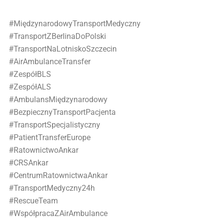
#MiędzynarodowyTransportMedyczny
#TransportZBerlinaDoPolski
#TransportNaLotniskoSzczecin
#AirAmbulanceTransfer
#ZespółBLS
#ZespółALS
#AmbulansMiędzynarodowy
#BezpiecznyTransportPacjenta
#TransportSpecjalistyczny
#PatientTransferEurope
#RatownictwoAnkar
#CRSAnkar
#CentrumRatownictwaAnkar
#TransportMedyczny24h
#RescueTeam
#WspółpracaZAirAmbulance