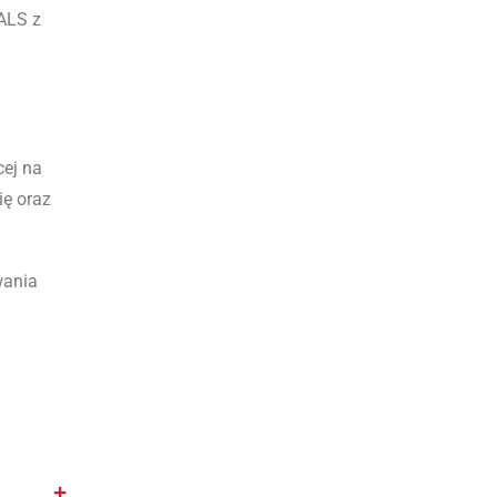
ALS z
cej na
ię oraz
wania