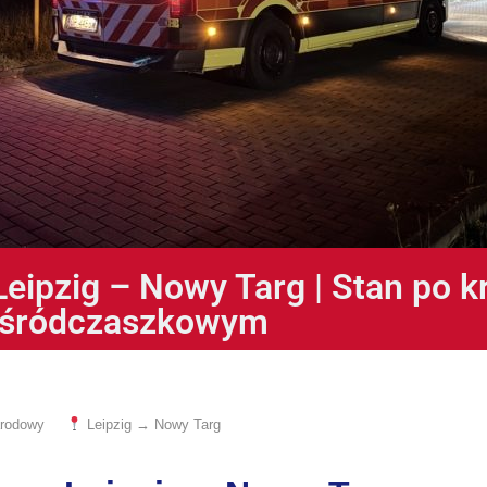
eipzig – Nowy Targ | Stan po 
śródczaszkowym
arodowy
Leipzig → Nowy Targ