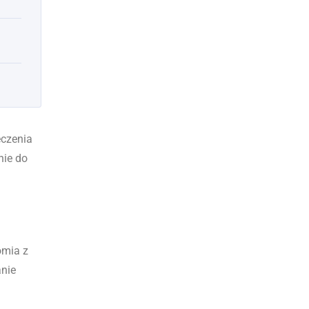
eczenia
nie do
omia z
anie