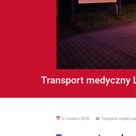
Transport medyczny L
5 czerwca 2026
Transport międzyn