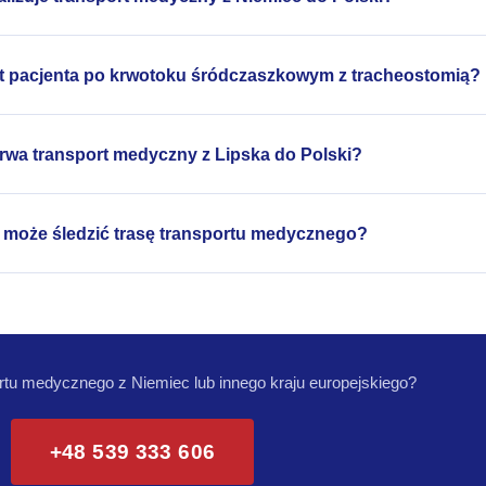
rt pacjenta po krwotoku śródczaszkowym z tracheostomią?
trwa transport medyczny z Lipska do Polski?
 może śledzić trasę transportu medycznego?
rtu medycznego z Niemiec lub innego kraju europejskiego?
+48 539 333 606