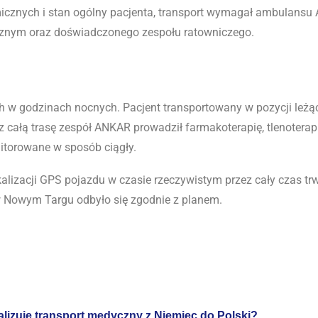
icznych i stan ogólny pacjenta, transport wymagał ambulansu 
znym oraz doświadczonego zespołu ratowniczego.
h w godzinach nocnych. Pacjent transportowany w pozycji leżą
całą trasę zespół ANKAR prowadził farmakoterapię, tlenoterap
itorowane w sposób ciągły.
alizacji GPS pojazdu w czasie rzeczywistym przez cały czas tr
 w Nowym Targu odbyło się zgodnie z planem.
izuje transport medyczny z Niemiec do Polski?