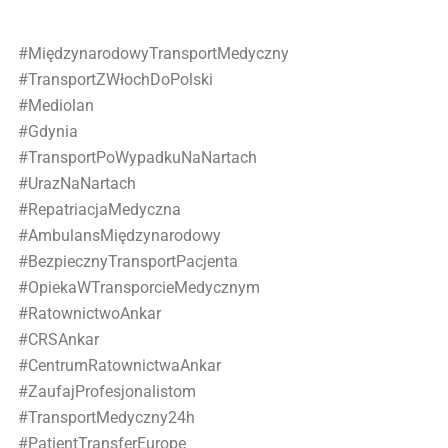
#MiędzynarodowyTransportMedyczny
#TransportZWłochDoPolski
#Mediolan
#Gdynia
#TransportPoWypadkuNaNartach
#UrazNaNartach
#RepatriacjaMedyczna
#AmbulansMiędzynarodowy
#BezpiecznyTransportPacjenta
#OpiekaWTransporcieMedycznym
#RatownictwoAnkar
#CRSAnkar
#CentrumRatownictwaAnkar
#ZaufajProfesjonalistom
#TransportMedyczny24h
#PatientTransferEurope