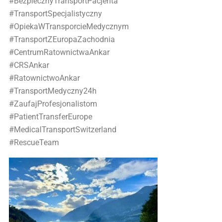
#BezpiecznyTransportPacjenta
#TransportSpecjalistyczny
#OpiekaWTransporcieMedycznym
#TransportZEuropaZachodnia
#CentrumRatownictwaAnkar
#CRSAnkar
#RatownictwoAnkar
#TransportMedyczny24h
#ZaufajProfesjonalistom
#PatientTransferEurope
#MedicalTransportSwitzerland
#RescueTeam