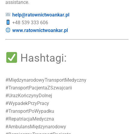
assistance.
help@ratownictwoankar.pl
+48 539 333 606
www.ratownictwoankar.pl
Hashtagi:
#MiędzynarodowyTransportMedyczny
#TransportPacjentaZSzwajcarii
#UrazKończynyDolnej
#WypadekPrzyPracy
#TransportPoWypadku
#RepatriacjaMedyczna
#AmbulansMiędzynarodowy