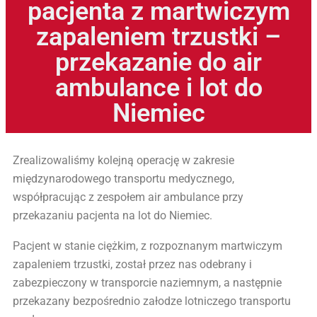
pacjenta z martwiczym
zapaleniem trzustki –
przekazanie do air
ambulance i lot do
Niemiec
Zrealizowaliśmy kolejną operację w zakresie
międzynarodowego transportu medycznego,
współpracując z zespołem air ambulance przy
przekazaniu pacjenta na lot do Niemiec.
Pacjent w stanie ciężkim, z rozpoznanym martwiczym
zapaleniem trzustki, został przez nas odebrany i
zabezpieczony w transporcie naziemnym, a następnie
przekazany bezpośrednio załodze lotniczego transportu