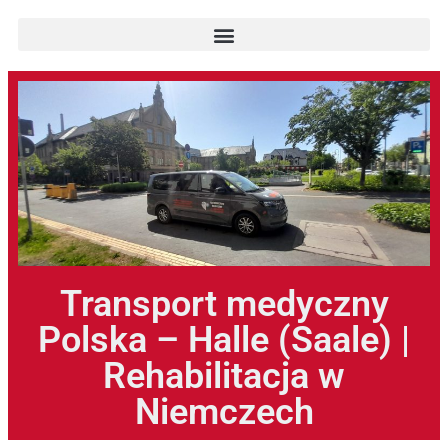
Transport medyczny
Polska – Halle (Saale) |
Rehabilitacja w
Niemczech