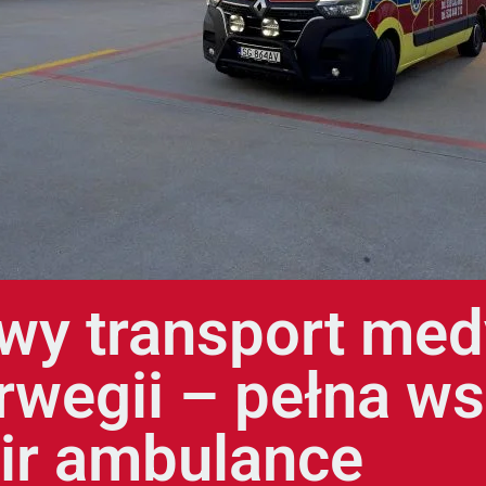
y transport med
rwegii – pełna w
air ambulance