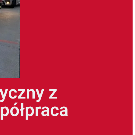
yczny z
spółpraca