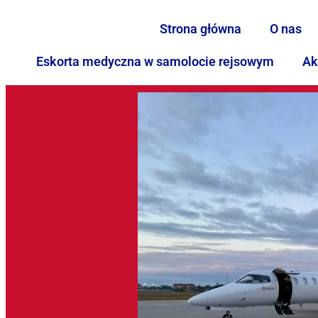
Strona główna
O nas
Eskorta medyczna w samolocie rejsowym
Ak