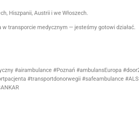
h, Hiszpanii, Austrii i we Włoszech.
ra w transporcie medycznym — jesteśmy gotowi działać.
yczny #airambulance #Poznań #ambulansEuropa #door
ortpacjenta #transportdonorwegii #safeambulance #AL
RSANKAR