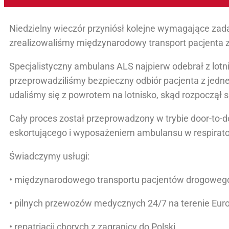
Niedzielny wieczór przyniósł kolejne wymagające za
zrealizowaliśmy międzynarodowy transport pacjenta z
Specjalistyczny ambulans ALS najpierw odebrał z lo
przeprowadziliśmy bezpieczny odbiór pacjenta z jedn
udaliśmy się z powrotem na lotnisko, skąd rozpoczął si
Cały proces został przeprowadzony w trybie door-to-
eskortującego i wyposażeniem ambulansu w respirator
Świadczymy usługi:
• międzynarodowego transportu pacjentów drogowego 
• pilnych przewozów medycznych 24/7 na terenie Euro
• repatriacji chorych z zagranicy do Polski,