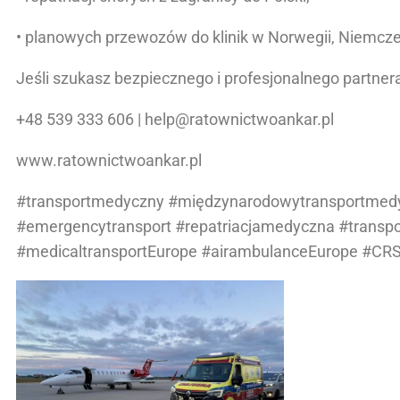
• planowych przewozów do klinik w Norwegii, Niemczec
Jeśli szukasz bezpiecznego i profesjonalnego partne
+48 539 333 606 | help@ratownictwoankar.pl
www.ratownictwoankar.pl
#transportmedyczny #międzynarodowytransportmed
#emergencytransport #repatriacjamedyczna #transp
#medicaltransportEurope #airambulanceEurope #C