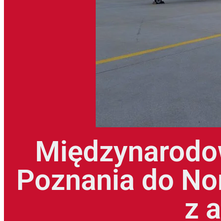
Międzynarodow
Poznania do No
z 