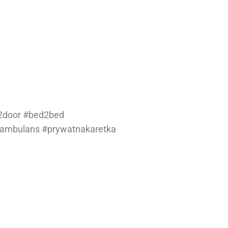
2door #bed2bed
Sambulans #prywatnakaretka