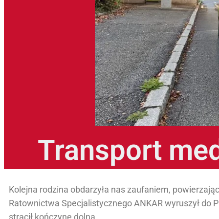
Transport med
Kolejna rodzina obdarzyła nas zaufaniem, powierzając
Ratownictwa Specjalistycznego ANKAR wyruszył do P
stracił kończynę dolną.