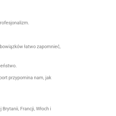
profesjonalizm.
 obowiązków łatwo zapomnieć,
zeństwo.
sport przypomina nam, jak
rytanii, Francji, Włoch i