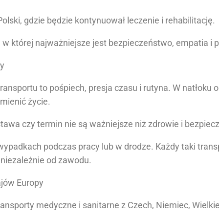
lski, gdzie będzie kontynuował leczenie i rehabilitację.
, w której najważniejsze jest bezpieczeństwo, empatia i 
my
nsportu to pośpiech, presja czasu i rutyna. W natłoku
ienić życie.
tawa czy termin nie są ważniejsze niż zdrowie i bezpiec
 wypadkach podczas pracy lub w drodze. Każdy taki tran
– niezależnie od zawodu.
ajów Europy
sporty medyczne i sanitarne z Czech, Niemiec, Wielkiej B