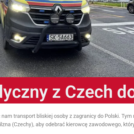
yczny z Czech do
 nam transport bliskiej osoby z zagranicy do Polski. Ty
ilzna (Czechy), aby odebrać kierowcę zawodowego, któ