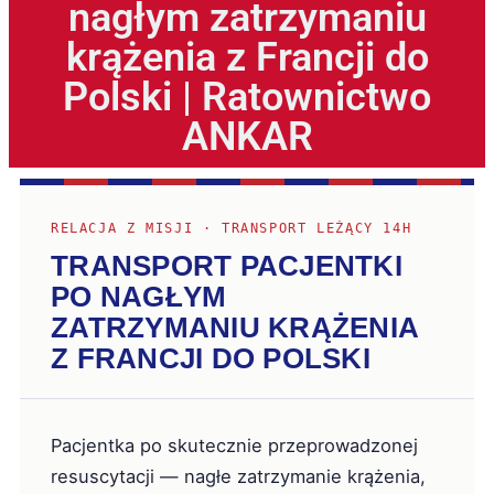
nagłym zatrzymaniu
krążenia z Francji do
Polski | Ratownictwo
ANKAR
RELACJA Z MISJI · TRANSPORT LEŻĄCY 14H
TRANSPORT PACJENTKI
PO NAGŁYM
ZATRZYMANIU KRĄŻENIA
Z FRANCJI DO POLSKI
Pacjentka po skutecznie przeprowadzonej
resuscytacji — nagłe zatrzymanie krążenia,