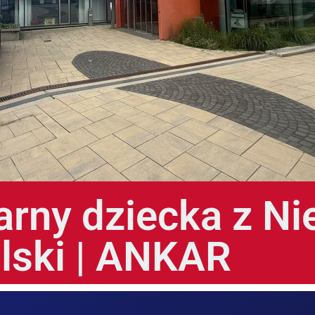
arny dziecka z N
lski | ANKAR