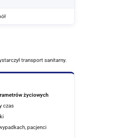
pół
ystarczył transport sanitarny.
rametrów życiowych
y czas
ki
 wypadkach, pacjenci