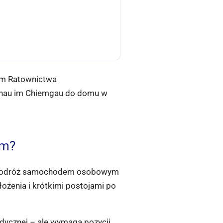
rum Ratownictwa
Aschau im Chiemgau do domu w
ym?
nna podróż samochodem osobowym
łożenia i krótkimi postojami po
edycznej – ale wymaga pozycji,