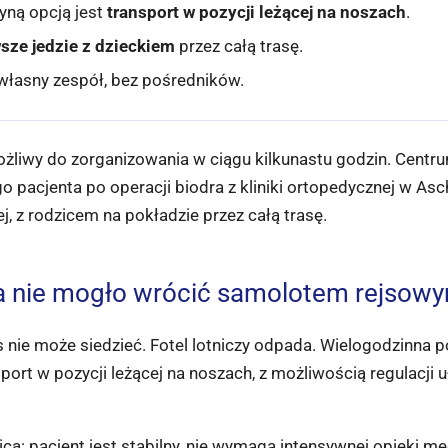
dyną opcją jest
transport w pozycji leżącej na noszach
.
sze jedzie z dzieckiem
przez całą trasę.
 własny zespół, bez pośredników.
ożliwy do zorganizowania w ciągu kilkunastu godzin. Cent
o pacjenta po operacji biodra z kliniki ortopedycznej w 
, z rodzicem na pokładzie przez całą trasę.
ra nie mogło wrócić samolotem rejsow
as nie może siedzieć. Fotel lotniczy odpada. Wielogodzi
rt w pozycji leżącej na noszach, z możliwością regulacji u
cą: pacjent jest stabilny, nie wymaga intensywnej opieki m