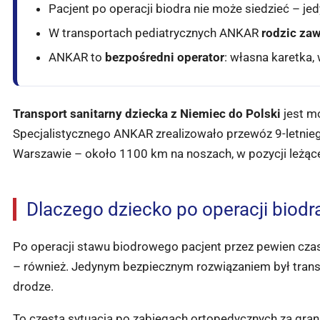
Pacjent po operacji biodra nie może siedzieć – je
W transportach pediatrycznych ANKAR
rodzic zaw
ANKAR to
bezpośredni operator
: własna karetka,
Transport sanitarny dziecka z Niemiec do Polski
jest m
Specjalistycznego ANKAR zrealizowało przewóz 9-letnieg
Warszawie – około 1100 km na noszach, w pozycji leżącej
Dlaczego dziecko po operacji biod
Po operacji stawu biodrowego pacjent przez pewien cz
– również. Jedynym bezpiecznym rozwiązaniem był transpo
drodze.
To częsta sytuacja po zabiegach ortopedycznych za grani