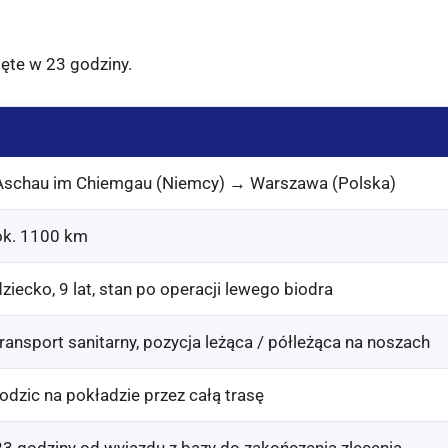
ęte w 23 godziny.
Aschau im Chiemgau (Niemcy) → Warszawa (Polska)
ok. 1100 km
dziecko, 9 lat, stan po operacji lewego biodra
transport sanitarny, pozycja leżąca / półleżąca na noszach
rodzic na pokładzie przez całą trasę
23 godziny od wyjazdu z bazy do zakończenia zlecenia