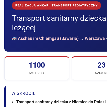
REALIZACJA ANKAR · TRANSPORT PEDIATRYCZNY
Transport sanitarny dziecka
leżącej
Aschau im Chiemgau (Bawaria)
→
Warszawa
·
1100
23
KM TRASY
CAŁA M
W SKRÓCIE
Transport sanitarny dziecka z Niemiec do Polski