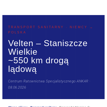
TRANSPORT SANITARNY · NIEMCY →
POLSKA
Velten – Staniszcze
Wielkie
~550 km drogą
lądową
Centrum Ratownictwa Specjalistycznego ANKAR ·
08.06.2026