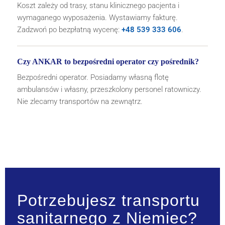
Koszt zależy od trasy, stanu klinicznego pacjenta i
wymaganego wyposażenia. Wystawiamy fakturę.
Zadzwoń po bezpłatną wycenę:
+48 539 333 606
.
Czy ANKAR to bezpośredni operator czy pośrednik?
Bezpośredni operator. Posiadamy własną flotę
ambulansów i własny, przeszkolony personel ratowniczy.
Nie zlecamy transportów na zewnątrz.
Potrzebujesz transportu
sanitarnego z Niemiec?