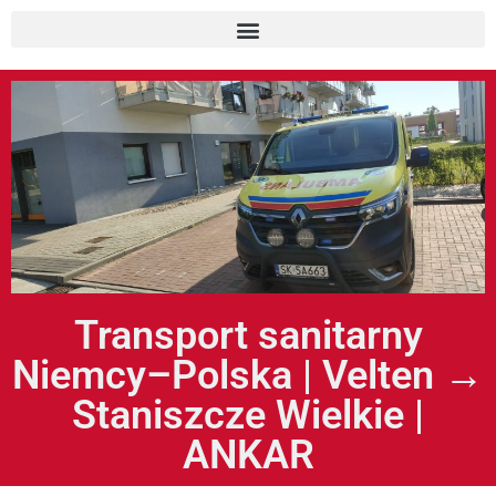
Transport sanitarny
Niemcy–Polska | Velten →
Staniszcze Wielkie |
ANKAR