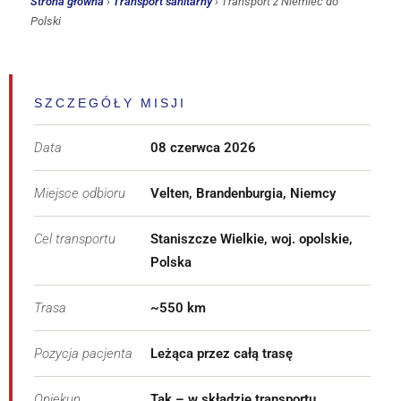
Strona główna
›
Transport sanitarny
› Transport z Niemiec do
Polski
SZCZEGÓŁY MISJI
Data
08 czerwca 2026
Miejsce odbioru
Velten, Brandenburgia, Niemcy
Cel transportu
Staniszcze Wielkie, woj. opolskie,
Polska
Trasa
~550 km
Pozycja pacjenta
Leżąca przez całą trasę
Opiekun
Tak – w składzie transportu