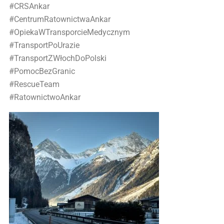
#CRSAnkar
#CentrumRatownictwaAnkar
#OpiekaWTransporcieMedycznym
#TransportPoUrazie
#TransportZWłochDoPolski
#PomocBezGranic
#RescueTeam
#RatownictwoAnkar