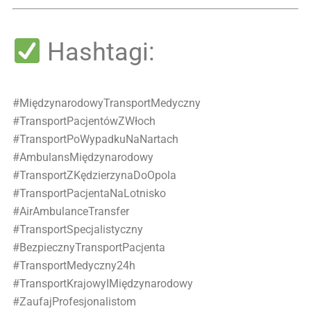
Hashtagi:
#MiędzynarodowyTransportMedyczny
#TransportPacjentówZWłoch
#TransportPoWypadkuNaNartach
#AmbulansMiędzynarodowy
#TransportZKędzierzynaDoOpola
#TransportPacjentaNaLotnisko
#AirAmbulanceTransfer
#TransportSpecjalistyczny
#BezpiecznyTransportPacjenta
#TransportMedyczny24h
#TransportKrajowyIMiędzynarodowy
#ZaufajProfesjonalistom