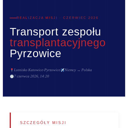
REALIZACJA MISJI · CZERWIEC 2026
Transport zespołu
transplantacyjnego
Pyrzowice
Lotnisko Katowice-Pyrzowice
Niemcy → Polska
7 czerwca 2026, 14:20
SZCZEGÓŁY MISJI