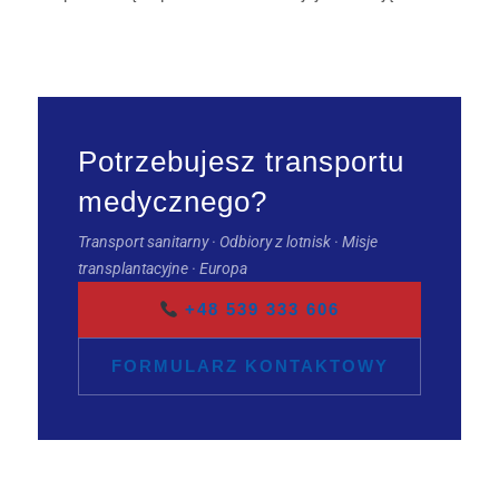
Potrzebujesz transportu
medycznego?
Transport sanitarny · Odbiory z lotnisk · Misje
transplantacyjne · Europa
+48 539 333 606
FORMULARZ KONTAKTOWY