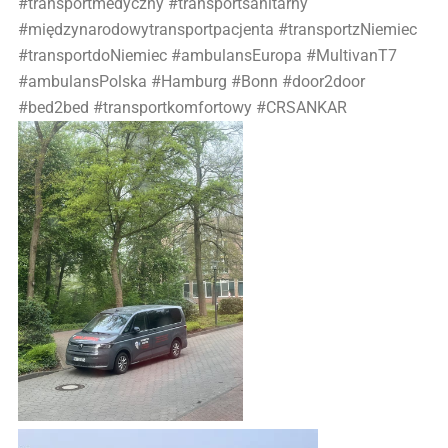
#transportmedyczny #transportsanitarny
#międzynarodowytransportpacjenta #transportzNiemiec
#transportdoNiemiec #ambulansEuropa #MultivanT7
#ambulansPolska #Hamburg #Bonn #door2door
#bed2bed #transportkomfortowy #CRSANKAR