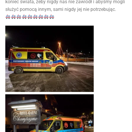
koniec świata, żeby nigdy nas nie zawiódł i abyśmy mogli
służyć pomocą innym, sami nigdy jej nie potrzebując.