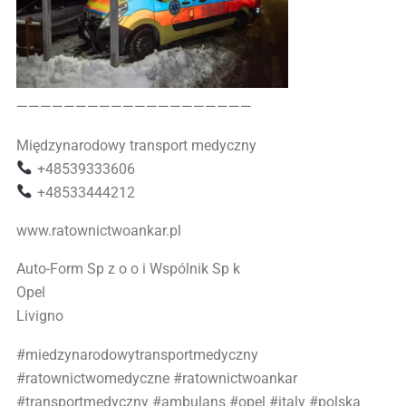
————————————————————
Międzynarodowy transport medyczny
+48539333606
+48533444212
www.ratownictwoankar.pl
Auto-Form Sp z o o i Wspólnik Sp k
Opel
Livigno
#miedzynarodowytransportmedyczny
#ratownictwomedyczne #ratownictwoankar
#transportmedyczny #ambulans #opel #italy #polska