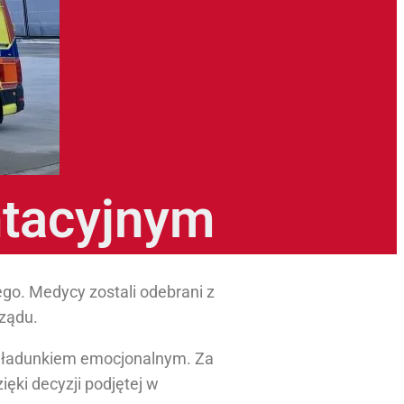
ntacyjnym
go. Medycy zostali odebrani z
rządu.
m ładunkiem emocjonalnym. Za
ęki decyzji podjętej w