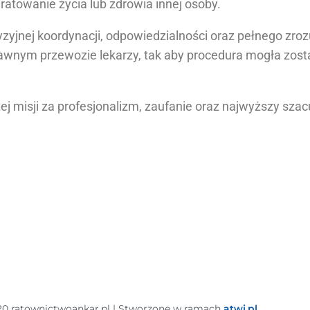
uratowanie życia lub zdrowia innej osoby.
yjnej koordynacji, odpowiedzialności oraz pełnego zro
rawnym przewozie lekarzy, tak aby procedura mogła zos
misji za profesjonalizm, zaufanie oraz najwyższy szacu
20 ratownictwoankar.pl | Stworzone w ramach
atwi.pl