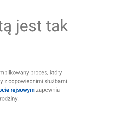
ą jest tak
omplikowany proces, który
cy z odpowiednimi służbami
ocie rejsowym
zapewnia
rodziny.