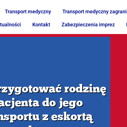
Transport medyczny
Transport medyczny zagran
tualności
Kontakt
Zabezpieczenia imprez