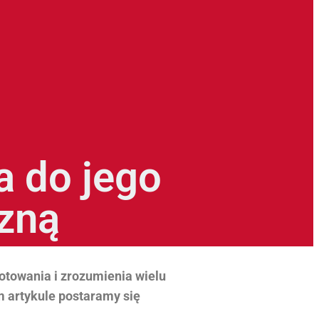
a do jego
czną
otowania i zrozumienia wielu
ym artykule postaramy się