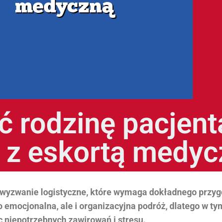
 rodzinę pacjent
u z eskortą medy
 wyzwanie logistyczne, które wymaga dokładnego przyg
ko emocjonalna, ale i organizacyjna podróż, dlatego w t
ąc niepotrzebnych zawirowań i stresu.