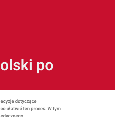
olski po
Decyzje dotyczące
ąco ułatwić ten proces. W tym
medycznego.