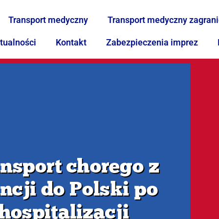
Transport medyczny
Transport medyczny zagran
tualności
Kontakt
Zabezpieczenia imprez