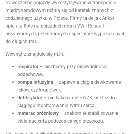
Nowoczesne pojazdy wykorzystywane w transporcie
międzynarodowym różnią się od karetek znanych z
codziennego użytku w Polsce. Firmy takie jak Ankar
opierają flotę na pojazdach marki VW i Renault –
niezawodnych, przestronnych i specjalnie wyposażonych
do długich tras.
Wewnątrz znajduje się m.in.:
respirator
– niezbędny przy niewydolności
oddechowej,
pompa infuzyjna
– zapewnia ciągłe dawkowanie
leków czy kroplówek,
defibrylator
– nie tylko w razie NZK, ale też do
ciągłego monitorowania rytmu serca,
materac próżniowy
– znakomite stabilizowanie
ciała pacjenta podczas całego przewozu.
Nie używa się helikopterów ani transportu lotniczego – w