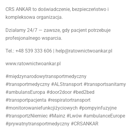
CRS ANKAR to doświadczenie, bezpieczeństwo i
kompleksowa organizacja.
Działamy 24/7 — zawsze, gdy pacjent potrzebuje
profesjonalnego wsparcia.
Tel.: +48 539 333 606 | help@ratownictwoankar.pl
www.ratownictwoankar.pl
#międzynarodowytransportmedyczny
#transportmedyczny #ALStransport #transportsanitarny
#ambulansEuropa #door2door #bed2bed
#transportpacjenta #respiratortransport
#monitorowaniefunkcjiżyciowych #pompyinfuzyjne
#transportzNiemiec #Mainz #Lwów #ambulanceEurope
#prywatnytransportmedyczny #CRSANKAR