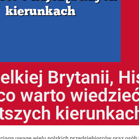
lkiej Brytanii, Hi
co warto wiedzieć
tszych kierunkac
yciąga uwagę wielu polskich przedsiębiorców oraz osób