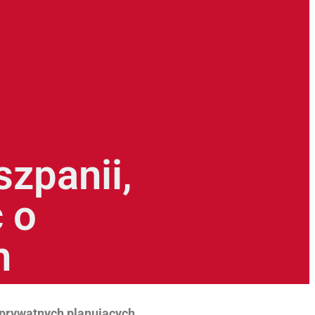
szpanii,
 o
h
 prywatnych planujących