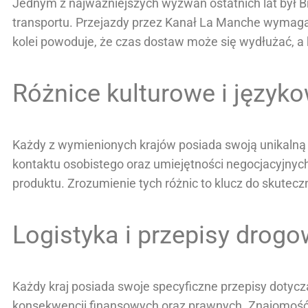
Jednym z najważniejszych wyzwań ostatnich lat był Br
transportu. Przejazdy przez Kanał La Manche wymaga
kolei powoduje, że czas dostaw może się wydłużać, a 
Różnice kulturowe i język
Każdy z wymienionych krajów posiada swoją unikalną
kontaktu osobistego oraz umiejętności negocjacyjny
produktu. Zrozumienie tych różnic to klucz do skutec
Logistyka i przepisy drog
Każdy kraj posiada swoje specyficzne przepisy dotyc
konsekwencji finansowych oraz prawnych. Znajomość l