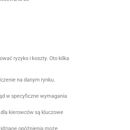
wać ryzyko i koszty. Oto kilka
dczenie na danym rynku.
gląd w specyficzne wymagania
 dla kierowców są kluczowe
idziane opóźnienia może