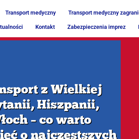
Transport medyczny
Transport medyczny zagran
tualności
Kontakt
Zabezpieczenia imprez