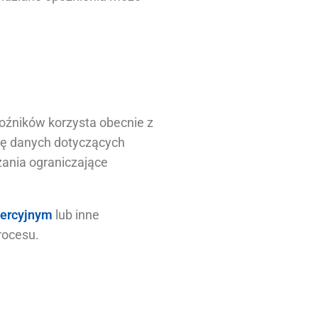
oźników korzysta obecnie z
izę danych dotyczących
zania ograniczające
mercyjnym
lub inne
rocesu.