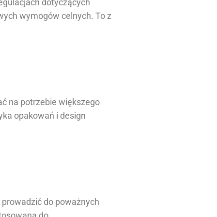
regulacjach dotyczących
nowych wymogów celnych. To z
ać na potrzebie większego
yka opakowań i design
że prowadzić do poważnych
stosowana do