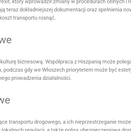
exit, który wprowadził zmiany w procedurach celnych i 
ją teraz dokładniejszej dokumentacji oraz spełnienia 
koszt transportu rosnąć.
owe
 kulturę biznesową. Współpraca z Hiszpanią może poleg
ch, podczas gdy we Włoszech priorytetem może być estet
znego prowadzenia działalności.
owe
zące transportu drogowego, a ich nieprzestrzeganie mo
okalnych regulacji, a także polisa ubezpieczeniowa do