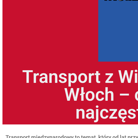
Transport z Wie
Włoch – 
najczęs
Transport międzynarodowy to temat, który od lat prz