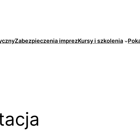
yczny
Zabezpieczenia imprez
Kursy i szkolenia
Pok
tacja