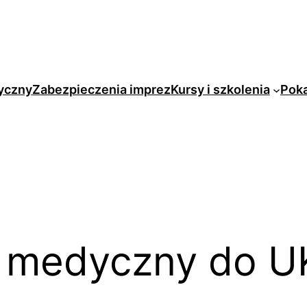
yczny
Zabezpieczenia imprez
Kursy i szkolenia
Pok
t medyczny do U